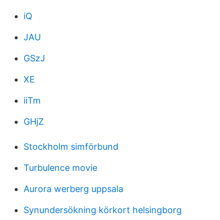
iQ
JAU
GSzJ
XE
iiTm
GHjZ
Stockholm simförbund
Turbulence movie
Aurora werberg uppsala
Synundersökning körkort helsingborg