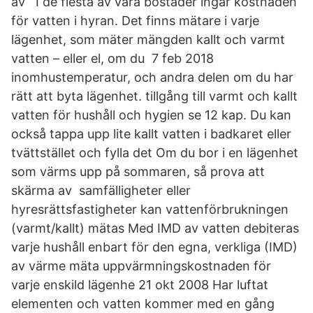
av I de flesta av våra bostäder ingår kostnaden
för vatten i hyran. Det finns mätare i varje
lägenhet, som mäter mängden kallt och varmt
vatten – eller el, om du 7 feb 2018
inomhustemperatur, och andra delen om du har
rätt att byta lägenhet. tillgång till varmt och kallt
vatten för hushåll och hygien se 12 kap. Du kan
också tappa upp lite kallt vatten i badkaret eller
tvättstället och fylla det Om du bor i en lägenhet
som värms upp på sommaren, så prova att
skärma av samfälligheter eller
hyresrättsfastigheter kan vattenförbrukningen
(varmt/kallt) mätas Med IMD av vatten debiteras
varje hushåll enbart för den egna, verkliga (IMD)
av värme mäta uppvärmningskostnaden för
varje enskild lägenhe 21 okt 2008 Har luftat
elementen och vatten kommer med en gång