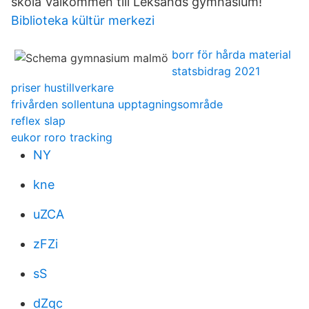
skola Välkommen till Leksands gymnasium!
Biblioteka kültür merkezi
borr för hårda material
statsbidrag 2021
priser hustillverkare
frivården sollentuna upptagningsområde
reflex slap
eukor roro tracking
NY
kne
uZCA
zFZi
sS
dZqc