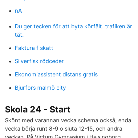
nA
Du ger tecken för att byta körfält. trafiken är
tät.
Faktura f skatt
Silverfisk rödceder
Ekonomiassistent distans gratis
Bjurfors malmö city
Skola 24 - Start
Skönt med varannan vecka schema också, enda
vecka börja runt 8-9 o sluta 12-15, och andra
veckan På Victum Gymnasium i Helsingborg