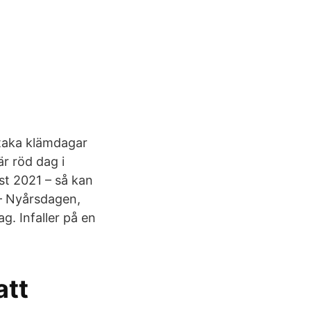
staka klämdagar
 är röd dag i
gst 2021 – så kan
 – Nyårsdagen,
ag. Infaller på en
att