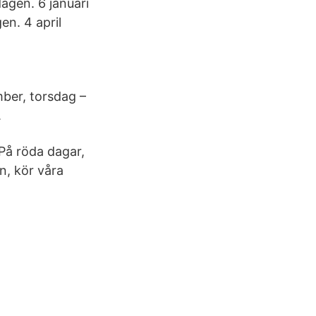
agen. 6 januari
en. 4 april
ber, torsdag –
.
På röda dagar,
n, kör våra