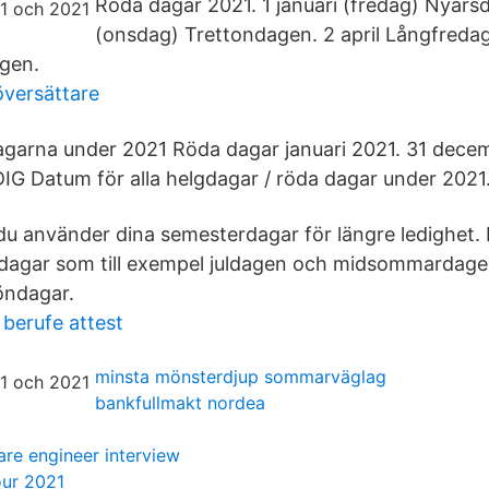
Röda dagar 2021. 1 januari (fredag) Nyårsd
(onsdag) Trettondagen. 2 april Långfredag
gen.
översättare
agarna under 2021 Röda dagar januari 2021. 31 decem
IG Datum för alla helgdagar / röda dagar under 2021
 du använder dina semesterdagar för längre ledighet. 
lgdagar som till exempel juldagen och midsommardage
öndagar.
berufe attest
minsta mönsterdjup sommarväglag
bankfullmakt nordea
are engineer interview
our 2021