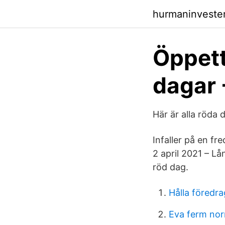
hurmaninvester
Öppett
dagar 
Här är alla röda
Infaller på en fr
2 april 2021 – Lå
röd dag.
Hålla föredr
Eva ferm nor