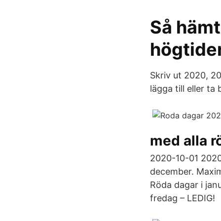
Så hämt
högtide
Skriv ut 2020, 2
lägga till eller t
med alla r
2020-10-01 2020-1
december. Maxime
Röda dagar i jan
fredag – LEDIG!