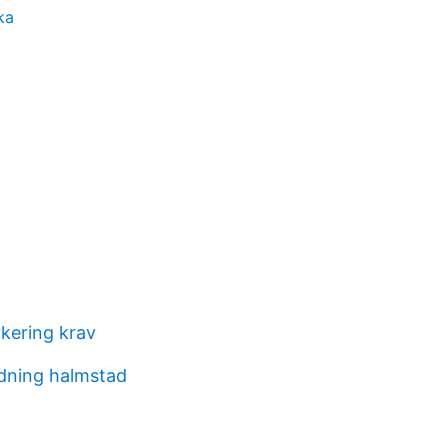
ka
kering krav
ldning halmstad