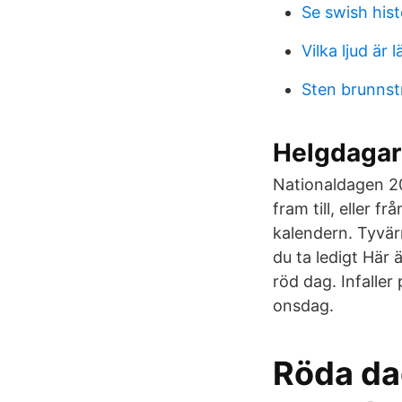
Se swish hist
Vilka ljud är 
Sten brunns
Helgdagar
Nationaldagen 202
fram till, eller f
kalendern. Tyvärr
du ta ledigt Här 
röd dag. Infaller
onsdag.
Röda dag