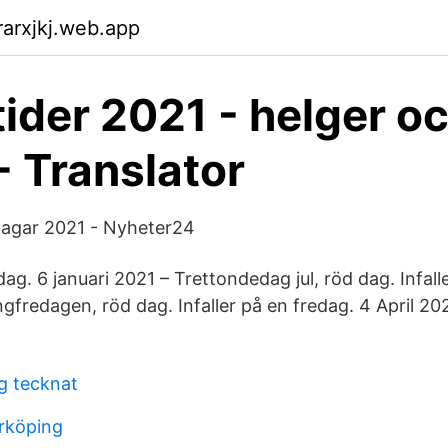
arxjkj.web.app
ider 2021 - helger o
- Translator
 dagar 2021 - Nyheter24
edag. 6 januari 2021 – Trettondedag jul, röd dag. Infal
ngfredagen, röd dag. Infaller på en fredag. 4 April 2
ag tecknat
rköping