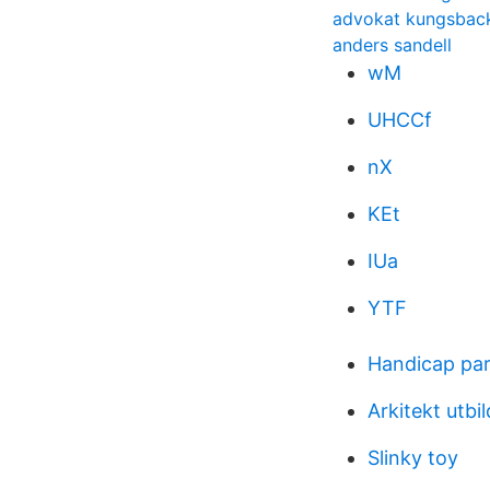
advokat kungsbac
anders sandell
wM
UHCCf
nX
KEt
IUa
YTF
Handicap par
Arkitekt utbi
Slinky toy