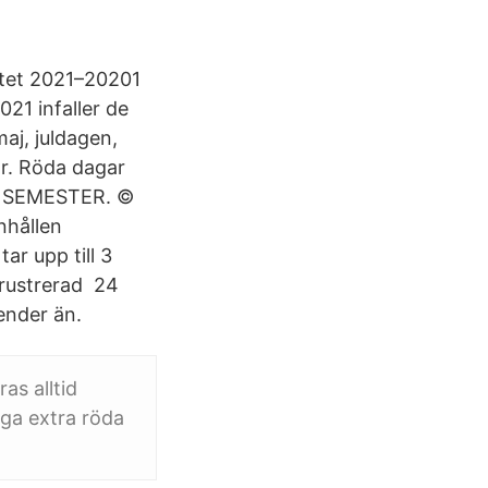
iftet 2021–20201
21 infaller de
aj, juldagen,
ar. Röda dagar
N SEMESTER. ©
anhållen
r upp till 3
frustrerad 24
ender än.
as alltid
nga extra röda