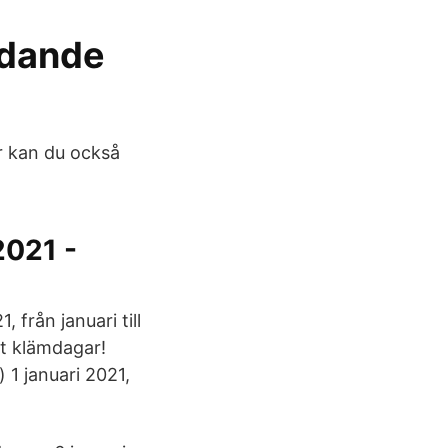
ndande
r kan du också
2021 -
från januari till
t klämdagar!
 1 januari 2021,