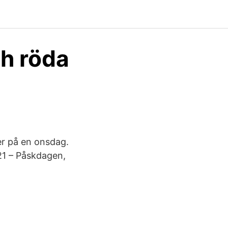
ch röda
ler på en onsdag.
021 – Påskdagen,