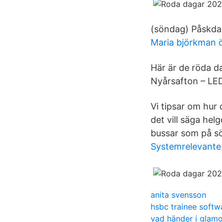
(söndag) Påskda
Maria björkman 
Här är de röda d
Nyårsafton – LED
Vi tipsar om hur
det vill säga he
bussar som på s
Systemrelevante 
anita svensson
hsbc trainee softw
vad händer i glam